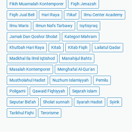
Fikih Muamalah Kontemporer
Fiqih Jenazah
Fiqih Jual Beli
Hari Raya
I'tikaf
Ilmu Center Academy
Ilmu Waris
Ilmun Nafs Tarbawy
Isytisyraq
Jamak Dan Qoshor Sholat
Kategori Mahram
Khutbah Hari Raya
Kitab
Kitab Fiqih
Lailatul Qadar
Madkhal Ila Ilmil Iqtishod
Manahijul Bahts
Masalah Kontemporer
Menghafal Al-Qur'an
Mustholahul Hadist
Nuzhum Islamiyyah
Pemilu
Poligami
Qawaid Fiqhiyyah
Sejarah Islam
Seputar Bid'ah
Sholat sunnah
Syarah Hadist
Syirik
Tarikhul Fiqhi
Terorisme