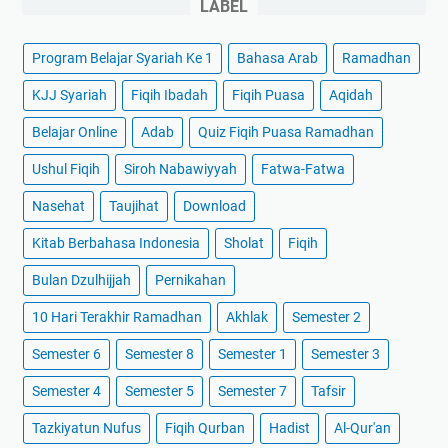
LABEL
Program Belajar Syariah Ke 1
Bahasa Arab
Ramadhan
KJJ Syariah
Fiqih Ibadah
Fiqih Puasa
Aqidah
Belajar Online
Adab
Quiz Fiqih Puasa Ramadhan
Ushul Fiqih
Siroh Nabawiyyah
Fatwa-Fatwa
Nasehat
Taujihat
Download
Kitab Berbahasa Indonesia
Sholat
Fiqih
Bulan Dzulhijjah
Pernikahan
10 Hari Terakhir Ramadhan
Akhlak
Semester 2
Semester 6
Semester 8
Semester 1
Semester 3
Semester 4
Semester 5
Semester 7
Tafsir
Tazkiyatun Nufus
Fiqih Qurban
Hadist
Al-Qur'an