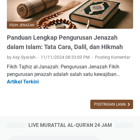
FIQIH JENAZAH
Panduan Lengkap Pengurusan Jenazah
dalam Islam: Tata Cara, Dalil, dan Hikmah
by Asy-Syariah
11/11/2024 08:33:00 PM
Posting Komentar
Fikih Tajhiz al-Janazah: Pengurusan Jenazah Fikih
pengurusan jenazah adalah salah satu kewajiban…
Artikel Terkini
P
a
n
d
POSTINGAN LAMA
u
a
LIVE MURATTAL AL-QUR'AN 24 JAM
n
L