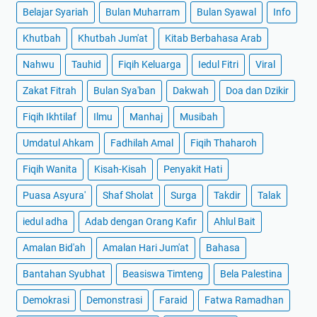
Belajar Syariah
Bulan Muharram
Bulan Syawal
Info
Khutbah
Khutbah Jum'at
Kitab Berbahasa Arab
Nahwu
Tauhid
Fiqih Keluarga
Iedul Fitri
Viral
Zakat Fitrah
Bulan Sya'ban
Dakwah
Doa dan Dzikir
Fiqih Ikhtilaf
Ilmu
Manhaj
Musibah
Umdatul Ahkam
Fadhilah Amal
Fiqih Thaharoh
Fiqih Wanita
Kisah-Kisah
Penyakit Hati
Puasa Asyura'
Shaf Sholat
Surga
Takdir
Talak
iedul adha
Adab dengan Orang Kafir
Ahlul Bait
Amalan Bid'ah
Amalan Hari Jum'at
Bahasa
Bantahan Syubhat
Beasiswa Timteng
Bela Palestina
Demokrasi
Demonstrasi
Faraid
Fatwa Ramadhan