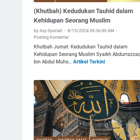
a
(Khutbah) Kedudukan Tauhid dalam
n
g
Kehidupan Seorang Muslim
a
by Asy-Syariah
8/15/2024 09:36:00 AM
n
Posting Komentar
M
Khutbah Jumat: Kedudukan Tauhid dalam
e
Kehidupan Seorang Muslim Syaikh Abdurrazza
n
bin Abdul Muhs…
Artikel Terkini
(
c
K
e
h
l
u
a
t
d
b
a
a
n
h
M
)
e
K
l
e
a