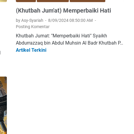
'
(Khutbah Jum'at) Memperbaiki Hati
a
t
by Asy-Syariah
8/09/2024 08:50:00 AM
)
Posting Komentar
K
Khutbah Jumat: "Memperbaiki Hati" Syaikh
e
Abdurrazzaq bin Abdul Muhsin Al Badr Khutbah P…
u
Artikel Terkini
(
q
t
K
a
h
m
u
a
t
a
b
n
a
I
h
l
J
m
u
u
m
S
'
y