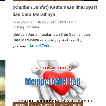
(Khutbah Jum'at) Keutamaan Ilmu Syar'i
dan Cara Meraihnya
by Asy-Syariah
8/23/2024 10:19:00 AM
Posting Komentar
Khutbah Jumat: Keutamaan Ilmu Syari'ah dan
Cara Meraihnya إن الحمد لله نحمده ونستعينه
ونستغفر…
Artikel Terkini
(
K
h
u
t
b
a
h
J
u
m
KHUTBAH
KHUTBAH JUM'AT
TAZKIYATUN NUFUS