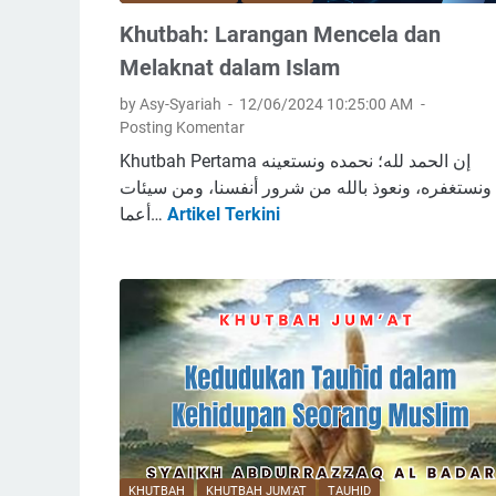
Khutbah: Larangan Mencela dan
Melaknat dalam Islam
by Asy-Syariah
12/06/2024 10:25:00 AM
Posting Komentar
Khutbah Pertama إن الحمد لله؛ نحمده ونستعينه
ونستغفره، ونعوذ بالله من شرور أنفسنا، ومن سيئات
أعما…
Artikel Terkini
K
h
u
t
b
a
h
:
L
a
r
KHUTBAH
KHUTBAH JUM'AT
TAUHID