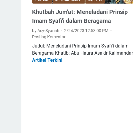
KHUTBAH
KHUTBAH JUM'AT
NASEHAT
d
k
Khutbah Jum'at: Meneladani Prinsip
u
n
d
Imam Syafi'i dalam Beragama
a
u
t
by Asy-Syariah
2/24/2023 12:53:00 PM
k
d
Posting Komentar
a
a
Judul: Meneladani Prinsip Imam Syafi'i dalam
n
l
Beragama Khatib: Abu Haura Asakir Kalimanda
T
a
Artikel Terkini
K
a
m
h
u
I
u
h
s
t
i
l
b
d
a
a
d
m
h
a
J
l
u
a
m
m
'
K