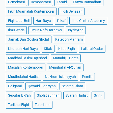
Demokrasi
Demonstrasi
Faraid
Fatwa Ramadhan
Fikih Muamalah Kontemporer
Fiqih Jenazah
Fiqih Jual Beli
Hari Raya
I'tikaf
Ilmu Center Academy
Ilmu Waris
Ilmun Nafs Tarbawy
Isytisyraq
Jamak Dan Qoshor Sholat
Kategori Mahram
Khutbah Hari Raya
Kitab
Kitab Fiqih
Lailatul Qadar
Madkhal Ila Ilmil Iqtishod
Manahijul Bahts
Masalah Kontemporer
Menghafal Al-Qur'an
Mustholahul Hadist
Nuzhum Islamiyyah
Pemilu
Poligami
Qawaid Fiqhiyyah
Sejarah Islam
Seputar Bid'ah
Sholat sunnah
Syarah Hadist
Syirik
Tarikhul Fiqhi
Terorisme