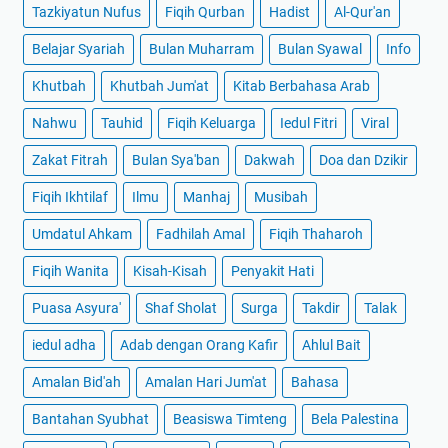
Tazkiyatun Nufus
Fiqih Qurban
Hadist
Al-Qur'an
Belajar Syariah
Bulan Muharram
Bulan Syawal
Info
Khutbah
Khutbah Jum'at
Kitab Berbahasa Arab
Nahwu
Tauhid
Fiqih Keluarga
Iedul Fitri
Viral
Zakat Fitrah
Bulan Sya'ban
Dakwah
Doa dan Dzikir
Fiqih Ikhtilaf
Ilmu
Manhaj
Musibah
Umdatul Ahkam
Fadhilah Amal
Fiqih Thaharoh
Fiqih Wanita
Kisah-Kisah
Penyakit Hati
Puasa Asyura'
Shaf Sholat
Surga
Takdir
Talak
iedul adha
Adab dengan Orang Kafir
Ahlul Bait
Amalan Bid'ah
Amalan Hari Jum'at
Bahasa
Bantahan Syubhat
Beasiswa Timteng
Bela Palestina