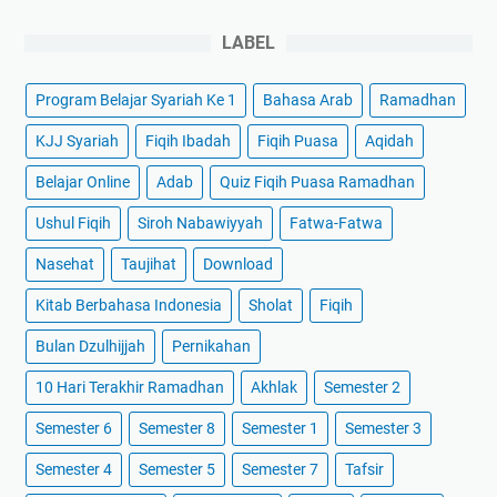
LABEL
Program Belajar Syariah Ke 1
Bahasa Arab
Ramadhan
KJJ Syariah
Fiqih Ibadah
Fiqih Puasa
Aqidah
Belajar Online
Adab
Quiz Fiqih Puasa Ramadhan
Ushul Fiqih
Siroh Nabawiyyah
Fatwa-Fatwa
Nasehat
Taujihat
Download
Kitab Berbahasa Indonesia
Sholat
Fiqih
Bulan Dzulhijjah
Pernikahan
10 Hari Terakhir Ramadhan
Akhlak
Semester 2
Semester 6
Semester 8
Semester 1
Semester 3
Semester 4
Semester 5
Semester 7
Tafsir