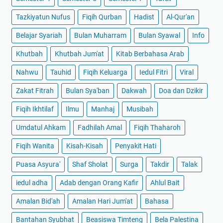
Tazkiyatun Nufus
Fiqih Qurban
Hadist
Al-Qur'an
Belajar Syariah
Bulan Muharram
Bulan Syawal
Info
Khutbah
Khutbah Jum'at
Kitab Berbahasa Arab
Nahwu
Tauhid
Fiqih Keluarga
Iedul Fitri
Viral
Zakat Fitrah
Bulan Sya'ban
Dakwah
Doa dan Dzikir
Fiqih Ikhtilaf
Ilmu
Manhaj
Musibah
Umdatul Ahkam
Fadhilah Amal
Fiqih Thaharoh
Fiqih Wanita
Kisah-Kisah
Penyakit Hati
Puasa Asyura'
Shaf Sholat
Surga
Takdir
Talak
iedul adha
Adab dengan Orang Kafir
Ahlul Bait
Amalan Bid'ah
Amalan Hari Jum'at
Bahasa
Bantahan Syubhat
Beasiswa Timteng
Bela Palestina