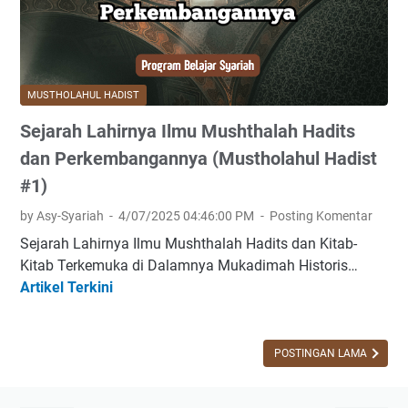
MUSTHOLAHUL HADIST
Sejarah Lahirnya Ilmu Mushthalah Hadits
dan Perkembangannya (Mustholahul Hadist
#1)
by Asy-Syariah
4/07/2025 04:46:00 PM
Posting Komentar
Sejarah Lahirnya Ilmu Mushthalah Hadits dan Kitab-
Kitab Terkemuka di Dalamnya Mukadimah Historis…
Artikel Terkini
S
e
j
a
POSTINGAN LAMA
r
a