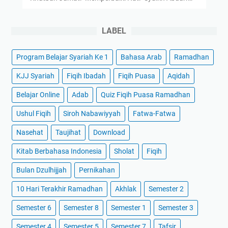
LABEL
Program Belajar Syariah Ke 1
Bahasa Arab
Ramadhan
KJJ Syariah
Fiqih Ibadah
Fiqih Puasa
Aqidah
Belajar Online
Adab
Quiz Fiqih Puasa Ramadhan
Ushul Fiqih
Siroh Nabawiyyah
Fatwa-Fatwa
Nasehat
Taujihat
Download
Kitab Berbahasa Indonesia
Sholat
Fiqih
Bulan Dzulhijjah
Pernikahan
10 Hari Terakhir Ramadhan
Akhlak
Semester 2
Semester 6
Semester 8
Semester 1
Semester 3
Semester 4
Semester 5
Semester 7
Tafsir