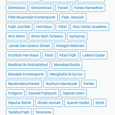
Demokrasi
Demonstrasi
Faraid
Fatwa Ramadhan
Fikih Muamalah Kontemporer
Fiqih Jenazah
Fiqih Jual Beli
Hari Raya
I'tikaf
Ilmu Center Academy
Ilmu Waris
Ilmun Nafs Tarbawy
Isytisyraq
Jamak Dan Qoshor Sholat
Kategori Mahram
Khutbah Hari Raya
Kitab
Kitab Fiqih
Lailatul Qadar
Madkhal Ila Ilmil Iqtishod
Manahijul Bahts
Masalah Kontemporer
Menghafal Al-Qur'an
Mustholahul Hadist
Nuzhum Islamiyyah
Pemilu
Poligami
Qawaid Fiqhiyyah
Sejarah Islam
Seputar Bid'ah
Sholat sunnah
Syarah Hadist
Syirik
Tarikhul Fiqhi
Terorisme