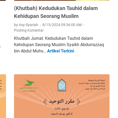
(Khutbah) Kedudukan Tauhid dalam
Kehidupan Seorang Muslim
by Asy-Syariah
8/15/2024 09:36:00 AM
Posting Komentar
Khutbah Jumat: Kedudukan Tauhid dalam
Kehidupan Seorang Muslim Syaikh Abdurrazzaq
n
bin Abdul Muhs…
Artikel Terkini
(
a
K
h
u
t
b
a
h
)
K
e