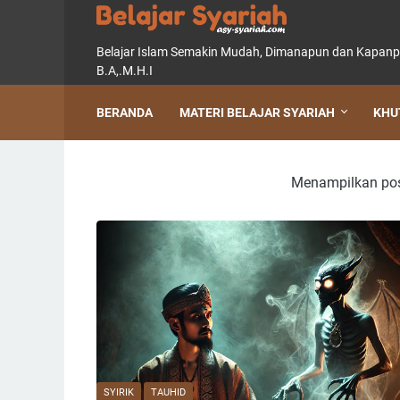
Belajar Islam Semakin Mudah, Dimanapun dan Kapanpun, 
B.A,.M.H.I
BERANDA
MATERI BELAJAR SYARIAH
KHU
Menampilkan pos
SYIRIK
TAUHID