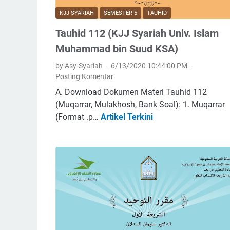
t
KJJ SYARIAH
SEMESTER 5
TAUHID
a
Tauhid 112 (KJJ Syariah Univ. Islam
B
a
Muhammad bin Suud KSA)
n
by Asy-Syariah
6/13/2020 10:44:00 PM
t
Posting Komentar
u
A. Download Dokumen Materi Tauhid 112
a
(Muqarrar, Mulakhosh, Bank Soal): 1. Muqarrar
n
(Format .p…
Artikel Terkini
T
J
a
i
u
n
h
u
i
n
d
t
1
u
1
k
2
P
(