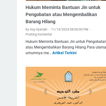
Hukum Meminta Bantuan Jin untuk
Pengobatan atau Mengembalikan
Barang Hilang
by Asy-Syariah
11/14/2024 08:06:00 PM
Posting Komentar
Hukum Meminta Bantuan Jin untuk Pengobata
atau Mengembalikan Barang Hilang Para ulam
umumnya me…
Artikel Terkini
H
u
k
u
m
M
e
m
i
n