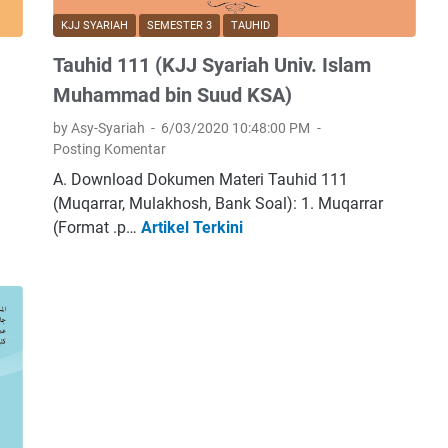
d
KJJ SYARIAH
SEMESTER 3
TAUHID
u
d
Tauhid 111 (KJJ Syariah Univ. Islam
u
Muhammad bin Suud KSA)
k
by Asy-Syariah
6/03/2020 10:48:00 PM
a
Posting Komentar
n
T
A. Download Dokumen Materi Tauhid 111
a
(Muqarrar, Mulakhosh, Bank Soal): 1. Muqarrar
u
(Format .p…
Artikel Terkini
T
h
a
i
u
d
h
d
i
a
d
l
1
a
1
m
1
K
(