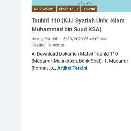
e
K
n
KJJ SYARIAH
SEMESTER 1
TAUHID
J
g
Tauhid 110 (KJJ Syariah Univ. Islam
J
o
S
Muhammad bin Suud KSA)
b
y
a
by Asy-Syariah
5/20/2020 06:46:00 AM
a
t
Posting Komentar
r
a
A. Download Dokumen Materi Tauhid 110
i
n
(Muqarrar, Mulakhosh, Bank Soal): 1. Muqarrar
a
a
(Format .p…
Artikel Terkini
T
h
t
a
U
a
u
n
u
h
i
M
i
v
e
d
.
n
1
I
g
1
s
e
0
l
m