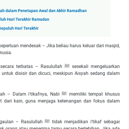
tah dalam Penetapan Awal dan Akhir Ramadhan
uh Hari Terakhir Ramadan
puluh Hari Terakhir
k keperluan mendesak – Jika beliau harus keluar dari masjid,
nusia.
as – Rasulullah ﷺ sesekali mengeluarkan
untuk disisir dan dicuci, meskipun Aisyah sedang dalam
kafnya, Nabi ﷺ memiliki tempat khusus
at dari kain, guna menjaga ketenangan dan fokus dalam
tidak menjadikan i’tikaf sebagai
k orang atau menerima tamu secara berlebihan. Jika ada