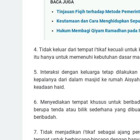
BACA JUGA
Tinjauan Fiqih terhadap Metode Pemerin
Keutamaan dan Cara Menghidupkan Sepul
Hukum Membagi Qiyam Ramadhan pada Se
4. Tidak keluar dari tempat i'tikaf kecuali untu
itu hanya untuk memenuhi kebutuhan dasar ma
5. Interaksi dengan keluarga tetap dilakukan secara terbat
kepalanya dari dalam masjid ke rumah Aisyah 
keadaan haid.
6. Menyediakan tempat khusus untuk beribadah – Dalam i'ti
berupa tenda atau bilik sederhana yang dibu
beribadah.
7. Tidak menjadikan i'tikaf sebagai ajang pergaulan – Rasulullah ﷺ 
tempat untuk berbincang-bincang dengan banya