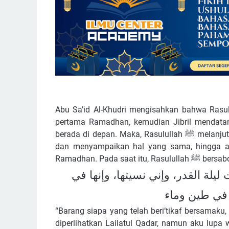
Abu Sa’id Al-Khudri mengisahkan bahwa Rasulullah ﷺ pada awalnya melakukan i'tikaf di 
pertama Ramadhan, kemudian Jibril mendata
berada di depan. Maka, Rasulullah ﷺ melanjutkan i'tikaf pada sepuluh hari kedua. Kembali Jibril datang
dan menyampaikan hal yang sama, hingga akhi
Ramadhan. Pada saat itu, Rasulullah
يلة القدر، وإني نسيتها، وإنها في
 في طين وماء
“Barang siapa yang telah beri’tikaf bersamaku,
diperlihatkan Lailatul Qadar, namun aku lupa w