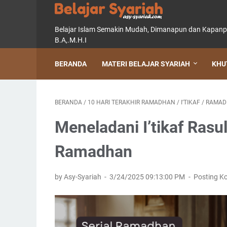
Belajar Islam Semakin Mudah, Dimanapun dan Kapanpun, 
B.A,.M.H.I
BERANDA
MATERI BELAJAR SYARIAH
KHU
BERANDA
/
10 HARI TERAKHIR RAMADHAN
/
I'TIKAF
/
RAMAD
Meneladani I’tikaf Rasulullah ﷺ di 10 Har
Ramadhan
by Asy-Syariah
3/24/2025 09:13:00 PM
Posting K