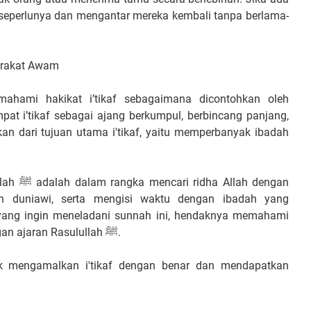
ra seperlunya dan mengantar mereka kembali tanpa berlama-
arakat Awam
hami hakikat i’tikaf sebagaimana dicontohkan oleh
an dari tujuan utama i'tikaf, yaitu memperbanyak ibadah
h dengan
n duniawi, serta mengisi waktu dengan ibadah yang
m yang ingin meneladani sunnah ini, hendaknya memahami
esensi i'tikaf dan melaksanakannya sesuai dengan ajaran Rasulullah ﷺ.
k mengamalkan i'tikaf dengan benar dan mendapatkan