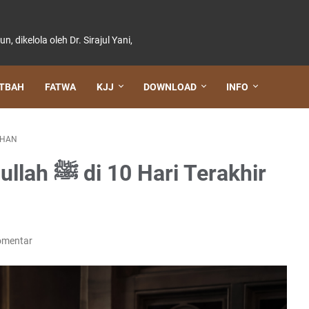
dikelola oleh Dr. Sirajul Yani,
TBAH
FATWA
KJJ
DOWNLOAD
INFO
HAN
i Terakhir
omentar