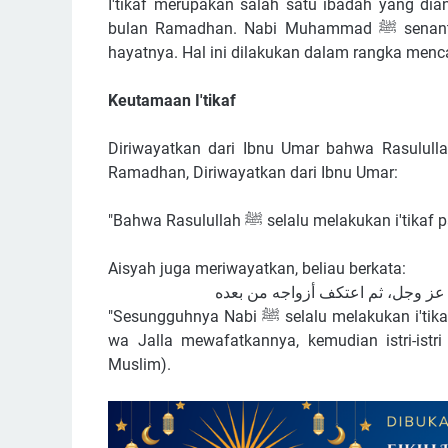
I'tikaf merupakan salah satu ibadah yang dia
bulan Ramadhan. Nabi Muhammad ﷺ senantiasa melaksanakan i'tikaf pada periode ini hingga akhir
hayatnya. Hal ini dilakukan dalam rangka menca
Keutamaan I'tikaf
Diriwayatkan dari Ibnu Umar bahwa Rasulullah ﷺ selalu melakukan i'tikaf pada sepuluh hari ter
Ramadhan, Diriwayatkan dari Ibnu Umar:
"Bahwa Rasulullah ﷺ selalu mela
Aisyah juga meriwayatkan, beliau berkata:
 عز وجل، ثم اعتكف أزواجه من بعده
"Sesungguhnya Nabi ﷺ selalu melakukan i'tikaf pada sepuluh hari terakhir Ramadhan hingga Allah Azza
wa Jalla mewafatkannya, kemudian istri-istri
Muslim).