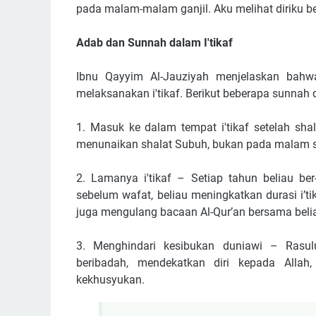
pada malam-malam ganjil. Aku melihat diriku be
Adab dan Sunnah dalam I'tikaf
Ibnu Qayyim Al-Jauziyah menjelaskan bahwa Rasulullah ﷺ memiliki kebi
melaksanakan i'tikaf. Berikut beberapa sunnah d
1. Masuk ke dalam tempat i'tikaf setelah shalat Subuh – Nabi ﷺ memasuk
menunaikan shalat Subuh, bukan pada malam 
2. Lamanya i'tikaf – Setiap tahun beliau ber
sebelum wafat, beliau meningkatkan durasi i’tik
juga mengulang bacaan Al-Qur’an bersama belia
3. Menghindari kesibukan duniawi – Rasulullah ﷺ benar-benar mengkhususkan wakt
beribadah, mendekatkan diri kepada Alla
kekhusyukan.