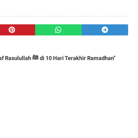
Posting Komentar untuk "Meneladani I’tikaf Rasulullah ﷺ di 10 Hari Terakhir Ramadhan"