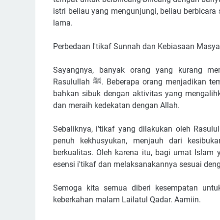
istri beliau yang mengunjungi, beliau berbica
lama.
Perbedaan I'tikaf Sunnah dan Kebiasaan Masy
Sayangnya, banyak orang yang kurang mema
Rasulullah ﷺ. Beberapa orang menjadikan tempat i’tikaf sebagai ajang berkumpul, berbincang panjang,
bahkan sibuk dengan aktivitas yang mengalihk
dan meraih kedekatan dengan Allah.
Sebaliknya, i’tikaf yang dilakukan oleh Rasulullah ﷺ adalah dalam rangka mencari ridha Alla
penuh kekhusyukan, menjauh dari kesibuka
berkualitas. Oleh karena itu, bagi umat Isla
Semoga kita semua diberi kesempatan untu
keberkahan malam Lailatul Qadar. Aamiin.